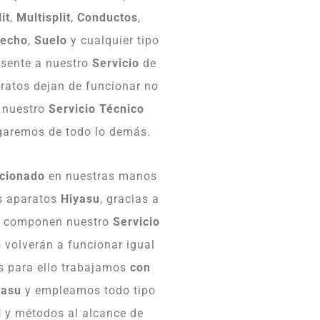
it
,
Multisplit
,
Conductos
,
echo
,
Suelo
y cualquier tipo
sente a nuestro
Servicio
de
aratos dejan de funcionar no
a nuestro
Servicio Técnico
garemos de todo lo demás.
cionado
en nuestras manos
us aparatos
Hiyasu
, gracias a
ue componen nuestro
Servicio
 volverán a funcionar igual
s para ello trabajamos
con
yasu
y empleamos todo tipo
l
y métodos al alcance de