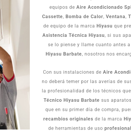
equipos de
Aire Acondicionado Spl
Cassette
,
Bomba
de
Calor
,
Ventana
,
T
de equipo de la marca
Hiyasu
que pre
Asistencia
Técnica
Hiyasu
, si sus ap
se lo piense y llame cuanto antes 
Hiyasu Barbate
, nosotros nos encar
Con sus instalaciones de
Aire
Acondi
no deberá temer por las averías de s
la profesionalidad de los técnicos q
Técnico Hiyasu Barbate
sus aparatos
que en su primer día de compra, pue
recambios originales
de la marca
Hi
de herramientas de uso
profesiona