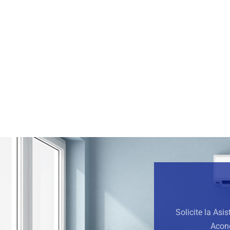
Solicite la Asi
Acond