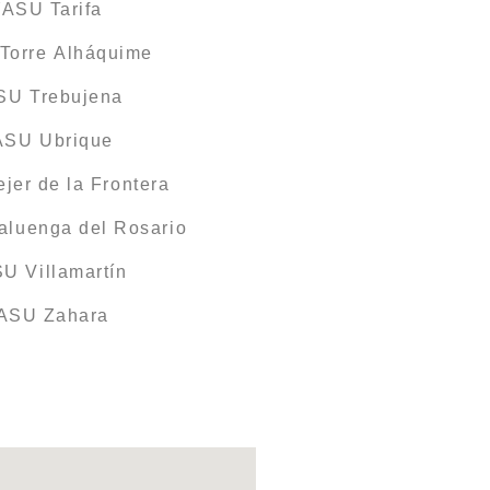
YASU Tarifa
Torre Alháquime
ASU Trebujena
YASU Ubrique
jer de la Frontera
aluenga del Rosario
U Villamartín
YASU Zahara