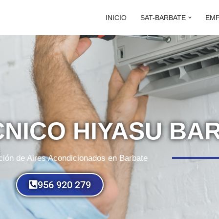
INICIO
SAT-BARBATE
EM
CNICO HIYASU BA
ión de Aires Acondicionados en Barbate
956 920 279