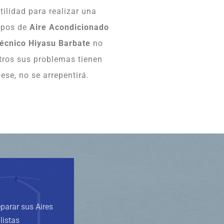
tilidad para realizar una
ipos de
Aire Acondicionado
Técnico Hiyasu Barbate
no
tros sus problemas tienen
se, no se arrepentirá.
eparar sus Aires
listas