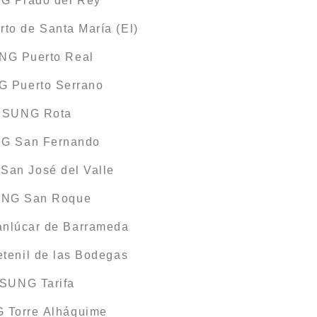
G Prado del Rey
o de Santa María (El)
NG Puerto Real
G Puerto Serrano
AMSUNG Rota
NG San Fernando
San José del Valle
UNG San Roque
nlúcar de Barrameda
tenil de las Bodegas
MSUNG Tarifa
 Torre Alháquime