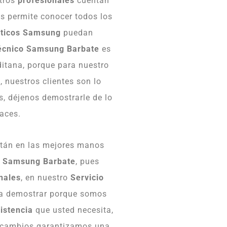
stros
profesionales
cuentan
s permite conocer todos los
ticos
Samsung
puedan
Técnico Samsung Barbate
es
ditana, porque para nuestro
e
, nuestros clientes son lo
s, déjenos demostrarle de lo
aces.
tán en las mejores manos
o Samsung Barbate
, pues
nales
, en nuestro
Servicio
ta demostrar porque somos
istencia
que usted necesita,
 recambios garantizamos una