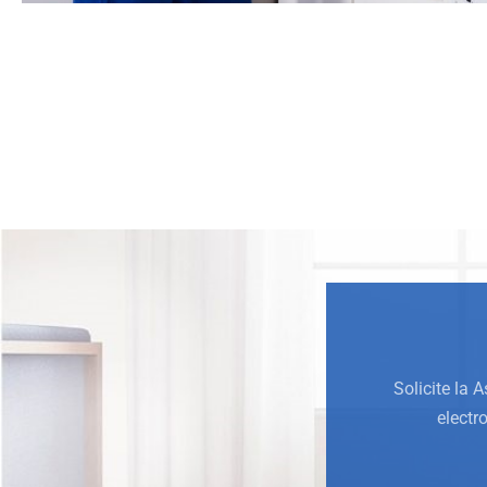
Solicite la 
electr