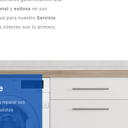
onal
y
exitosa
en sus
que para nuestro
Servicio
 clientes son lo primero.
e
a reparar sus
alistas