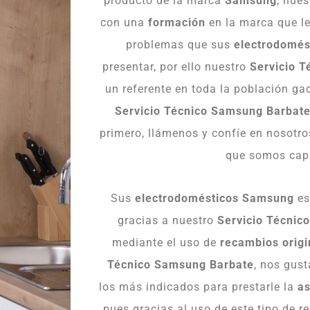
producto de la marca
Samsung
, nue
con una
formación
en la marca que le
problemas que sus
electrodomés
presentar, por ello nuestro
Servicio 
un referente en toda la población ga
Servicio
Técnico
Samsung
Barbat
primero, llámenos y confíe en nosotro
que somos cap
Sus
electrodomésticos Samsung
es
gracias a nuestro
Servicio Técnic
mediante el uso de
recambios origi
Técnico Samsung Barbate
, nos gus
los más indicados para prestarle la
as
pues gracias al uso de este tipo de