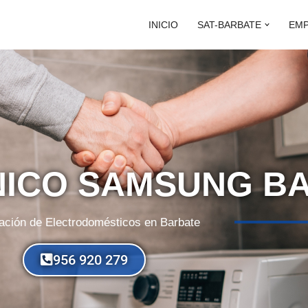
INICIO
SAT-BARBATE
EM
NICO SAMSUNG B
ación de Electrodomésticos en Barbate
956 920 279